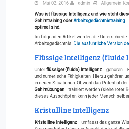
Mai 02, 2016
admin
Allgemein
Ko
Was ist flüssige Intelligenz und wie steht d
Gehirntraining oder
Arbeitsgedächtnistraining
optimal sind.
Im folgenden Artikel werden die Unterschiede 
Arbeitsgedächtnis.
Die ausführliche Version de
Flüssige Intelligenz (fluide 
Unter
flüssiger (fluide) Intelligenz
gehören
F
und numerische Fähigkeiten. Hierzu gehören ua
in neuen Situationen. Obwohl das Potential der 
Gehirnübungen
trainiert werden (siehe roter 
dieses Ausschöpfen kann jeder Mensch selber 
Kristalline Intelligenz
Kristalline Intelligenz
umfasst das ganze Wis
Kreuzworträtsel eher ein Aspekt der kristallin