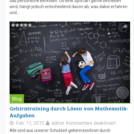
das persönliche Befinden. Ob eine Sportart gerne betrieben
wird, hängt jedoch entscheidend davon ab, was dabei erfahren
und...
Blog
Gehirntraining durch Lösen von Mathematik-
Aufgaben
Feb. 11, 2015
admin
Kommentare deaktiviert
Alle sind aus unserer Schulzeit gekennzeichnet durch